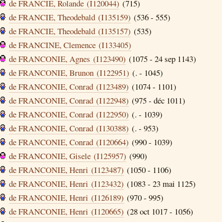
de FRANCIE, Rolande (I120044)
(715)
de FRANCIE, Theodebald (I135159)
(536 - 555)
de FRANCIE, Theodebald (I135157)
(535)
de FRANCINE, Clemence (I133405)
de FRANCONIE, Agnes (I123490)
(1075 - 24 sep 1143)
de FRANCONIE, Brunon (I122951)
(. - 1045)
de FRANCONIE, Conrad (I123489)
(1074 - 1101)
de FRANCONIE, Conrad (I122948)
(975 - déc 1011)
de FRANCONIE, Conrad (I122950)
(. - 1039)
de FRANCONIE, Conrad (I130388)
(. - 953)
de FRANCONIE, Conrad (I120664)
(990 - 1039)
de FRANCONIE, Gisele (I125957)
(990)
de FRANCONIE, Henri (I123487)
(1050 - 1106)
de FRANCONIE, Henri (I123432)
(1083 - 23 mai 1125)
de FRANCONIE, Henri (I126189)
(970 - 995)
de FRANCONIE, Henri (I120665)
(28 oct 1017 - 1056)