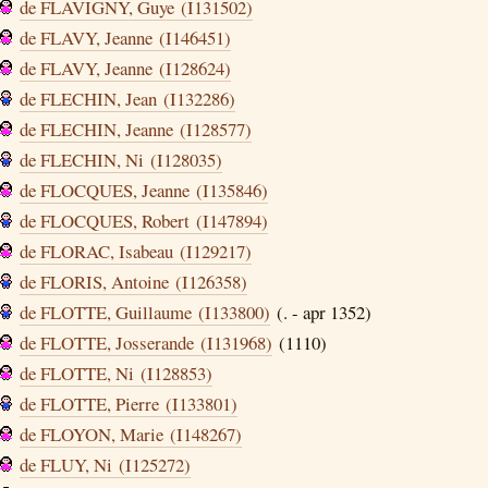
de FLAVIGNY, Guye (I131502)
de FLAVY, Jeanne (I146451)
de FLAVY, Jeanne (I128624)
de FLECHIN, Jean (I132286)
de FLECHIN, Jeanne (I128577)
de FLECHIN, Ni (I128035)
de FLOCQUES, Jeanne (I135846)
de FLOCQUES, Robert (I147894)
de FLORAC, Isabeau (I129217)
de FLORIS, Antoine (I126358)
de FLOTTE, Guillaume (I133800)
(. - apr 1352)
de FLOTTE, Josserande (I131968)
(1110)
de FLOTTE, Ni (I128853)
de FLOTTE, Pierre (I133801)
de FLOYON, Marie (I148267)
de FLUY, Ni (I125272)