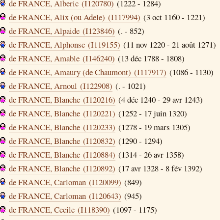
de FRANCE, Alberic (I120780)
(1222 - 1284)
de FRANCE, Alix (ou Adele) (I117994)
(3 oct 1160 - 1221)
de FRANCE, Alpaide (I123846)
(. - 852)
de FRANCE, Alphonse (I119155)
(11 nov 1220 - 21 août 1271)
de FRANCE, Amable (I146240)
(13 déc 1788 - 1808)
de FRANCE, Amaury (de Chaumont) (I117917)
(1086 - 1130)
de FRANCE, Arnoul (I122908)
(. - 1021)
de FRANCE, Blanche (I120216)
(4 déc 1240 - 29 avr 1243)
de FRANCE, Blanche (I120221)
(1252 - 17 juin 1320)
de FRANCE, Blanche (I120233)
(1278 - 19 mars 1305)
de FRANCE, Blanche (I120832)
(1290 - 1294)
de FRANCE, Blanche (I120884)
(1314 - 26 avr 1358)
de FRANCE, Blanche (I120892)
(17 avr 1328 - 8 fév 1392)
de FRANCE, Carloman (I120099)
(849)
de FRANCE, Carloman (I120643)
(945)
de FRANCE, Cecile (I118390)
(1097 - 1175)