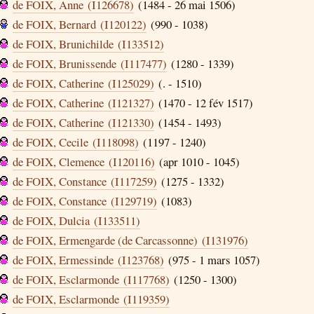
de FOIX, Anne (I126678)
(1484 - 26 mai 1506)
de FOIX, Bernard (I120122)
(990 - 1038)
de FOIX, Brunichilde (I133512)
de FOIX, Brunissende (I117477)
(1280 - 1339)
de FOIX, Catherine (I125029)
(. - 1510)
de FOIX, Catherine (I121327)
(1470 - 12 fév 1517)
de FOIX, Catherine (I121330)
(1454 - 1493)
de FOIX, Cecile (I118098)
(1197 - 1240)
de FOIX, Clemence (I120116)
(apr 1010 - 1045)
de FOIX, Constance (I117259)
(1275 - 1332)
de FOIX, Constance (I129719)
(1083)
de FOIX, Dulcia (I133511)
de FOIX, Ermengarde (de Carcassonne) (I131976)
de FOIX, Ermessinde (I123768)
(975 - 1 mars 1057)
de FOIX, Esclarmonde (I117768)
(1250 - 1300)
de FOIX, Esclarmonde (I119359)