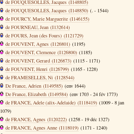
de FOUQUESOLLES, Jacques (I148805)
de FOUQUESOLLES, Jacques (I148850)
(. - 1544)
de FOURCY, Marie Marguerite (I146155)
de FOURNEAU, Jean (I132614)
de FOURS, Jean (des Fours) (I121729)
de FOUVENT, Agnes (I126801)
(1195)
de FOUVENT, Clemence (I126800)
(1185)
de FOUVENT, Gerard (I126873)
(1115 - 1171)
de FOUVENT, Henri (I126799)
(1165 - 1228)
de FRAMESELLES, Ni (I128544)
De France, Adrien (I149585)
(env 1644)
De France, Elizabeth (I149584)
(env 1703 - 24 fév 1773)
de FRANCE, Adele (alix-Adelaide) (I118419)
(1009 - 8 jan
1079)
de FRANCE, Agnes (I120222)
(1258 - 19 déc 1327)
de FRANCE, Agnes Anne (I118019)
(1171 - 1240)