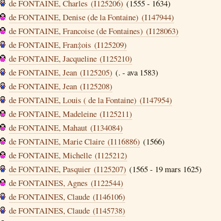
de FONTAINE, Charles (I125206)
(1555 - 1634)
de FONTAINE, Denise (de la Fontaine) (I147944)
de FONTAINE, Francoise (de Fontaines) (I128063)
de FONTAINE, Fran‡ois (I125209)
de FONTAINE, Jacqueline (I125210)
de FONTAINE, Jean (I125205)
(. - ava 1583)
de FONTAINE, Jean (I125208)
de FONTAINE, Louis ( de la Fontaine) (I147954)
de FONTAINE, Madeleine (I125211)
de FONTAINE, Mahaut (I134084)
de FONTAINE, Marie Claire (I116886)
(1566)
de FONTAINE, Michelle (I125212)
de FONTAINE, Pasquier (I125207)
(1565 - 19 mars 1625)
de FONTAINES, Agnes (I122544)
de FONTAINES, Claude (I146106)
de FONTAINES, Claude (I145738)