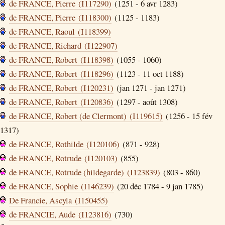
de FRANCE, Pierre (I117290)
(1251 - 6 avr 1283)
de FRANCE, Pierre (I118300)
(1125 - 1183)
de FRANCE, Raoul (I118399)
de FRANCE, Richard (I122907)
de FRANCE, Robert (I118398)
(1055 - 1060)
de FRANCE, Robert (I118296)
(1123 - 11 oct 1188)
de FRANCE, Robert (I120231)
(jan 1271 - jan 1271)
de FRANCE, Robert (I120836)
(1297 - août 1308)
de FRANCE, Robert (de Clermont) (I119615)
(1256 - 15 fév
1317)
de FRANCE, Rothilde (I120106)
(871 - 928)
de FRANCE, Rotrude (I120103)
(855)
de FRANCE, Rotrude (hildegarde) (I123839)
(803 - 860)
de FRANCE, Sophie (I146239)
(20 déc 1784 - 9 jan 1785)
De Francie, Ascyla (I150455)
de FRANCIE, Aude (I123816)
(730)