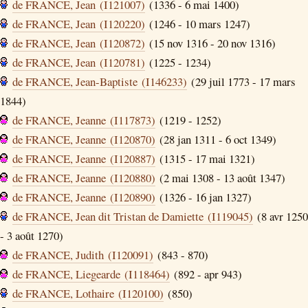
de FRANCE, Jean (I121007)
(1336 - 6 mai 1400)
de FRANCE, Jean (I120220)
(1246 - 10 mars 1247)
de FRANCE, Jean (I120872)
(15 nov 1316 - 20 nov 1316)
de FRANCE, Jean (I120781)
(1225 - 1234)
de FRANCE, Jean-Baptiste (I146233)
(29 juil 1773 - 17 mars
1844)
de FRANCE, Jeanne (I117873)
(1219 - 1252)
de FRANCE, Jeanne (I120870)
(28 jan 1311 - 6 oct 1349)
de FRANCE, Jeanne (I120887)
(1315 - 17 mai 1321)
de FRANCE, Jeanne (I120880)
(2 mai 1308 - 13 août 1347)
de FRANCE, Jeanne (I120890)
(1326 - 16 jan 1327)
de FRANCE, Jean dit Tristan de Damiette (I119045)
(8 avr 1250
- 3 août 1270)
de FRANCE, Judith (I120091)
(843 - 870)
de FRANCE, Liegearde (I118464)
(892 - apr 943)
de FRANCE, Lothaire (I120100)
(850)