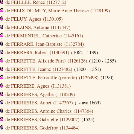
de FEILLEE, Renee (I127712)
de FELIX DU MUY, Marie Anne Therese (I128199)
de FELUY, Agnes (I130105)
de FELZINS, Antoine (I147447)
de FERMENTEL, Catherine (I145161)
de FERRARE, Jean-Baptiste (I132784)
de FERRERS, Robert (I130591)
(1062 - 1139)
de FERRETTE, Alix (de Pfirt) (I126128)
(1210 - 1285)
de FERRETTE, Jeanne (I127482)
(1300 - 1351)
de FERRETTE, Petronille (perrette) (I126498)
(1190)
de FERRIERE, Agnes (I131381)
de FERRIERES, Agathe (I118209)
de FERRIERES, Annet (I147367)
(. - ava 1669)
de FERRIERES, Antoine Charles (I147364)
de FERRIERES, Gabrielle (I129007)
(1525)
de FERRIERES, Godefroy (I134484)