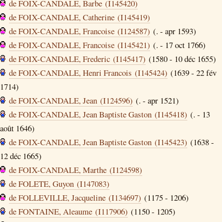
de FOIX-CANDALE, Barbe (I145420)
de FOIX-CANDALE, Catherine (I145419)
de FOIX-CANDALE, Francoise (I124587)
(. - apr 1593)
de FOIX-CANDALE, Francoise (I145421)
(. - 17 oct 1766)
de FOIX-CANDALE, Frederic (I145417)
(1580 - 10 déc 1655)
de FOIX-CANDALE, Henri Francois (I145424)
(1639 - 22 fév
1714)
de FOIX-CANDALE, Jean (I124596)
(. - apr 1521)
de FOIX-CANDALE, Jean Baptiste Gaston (I145418)
(. - 13
août 1646)
de FOIX-CANDALE, Jean Baptiste Gaston (I145423)
(1638 -
12 déc 1665)
de FOIX-CANDALE, Marthe (I124598)
de FOLETE, Guyon (I147083)
de FOLLEVILLE, Jacqueline (I134697)
(1175 - 1206)
de FONTAINE, Aleaume (I117906)
(1150 - 1205)