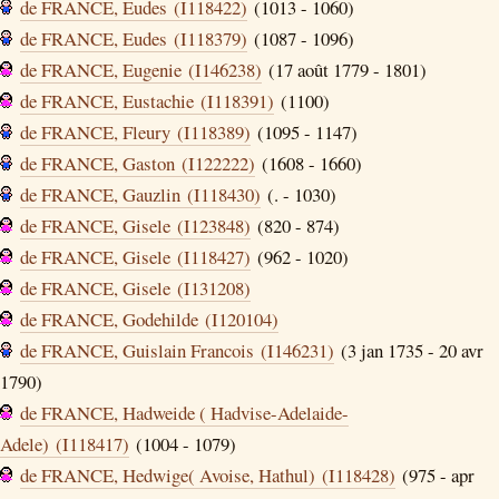
de FRANCE, Eudes (I118422)
(1013 - 1060)
de FRANCE, Eudes (I118379)
(1087 - 1096)
de FRANCE, Eugenie (I146238)
(17 août 1779 - 1801)
de FRANCE, Eustachie (I118391)
(1100)
de FRANCE, Fleury (I118389)
(1095 - 1147)
de FRANCE, Gaston (I122222)
(1608 - 1660)
de FRANCE, Gauzlin (I118430)
(. - 1030)
de FRANCE, Gisele (I123848)
(820 - 874)
de FRANCE, Gisele (I118427)
(962 - 1020)
de FRANCE, Gisele (I131208)
de FRANCE, Godehilde (I120104)
de FRANCE, Guislain Francois (I146231)
(3 jan 1735 - 20 avr
1790)
de FRANCE, Hadweide ( Hadvise-Adelaide-
Adele) (I118417)
(1004 - 1079)
de FRANCE, Hedwige( Avoise, Hathul) (I118428)
(975 - apr