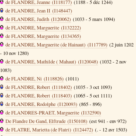
de FLANDRE, Jeanne (I118177)
(1188 - 5 déc 1244)
de FLANDRE, Jean II (I148447)
de FLANDRE, Judith (I120062)
(1033 - 5 mars 1094)
de FLANDRE, Marguerite (I132222)
de FLANDRE, Marguerite (I134365)
de FLANDRE, Marguerite (de Hainaut) (I117789)
(2 juin 1202
- 10 nov 1280)
de FLANDRE, Mathilde ( Mahaut) (I120048)
(1032 - 2 nov
1083)
de FLANDRE, Ni (I118826)
(1011)
de FLANDRE, Robert (I118402)
(1035 - 3 oct 1093)
de FLANDRE, Robert (I118403)
(1065 - 5 oct 1111)
de FLANDRE, Rodolphe (I120093)
(865 - 896)
de FLANDRES-PRAET, Marguerite (I132590)
De Flandre De Gand, Elftrude (I150108)
(est 941 - env 972)
de FLATRE, Marietta (de Flatri) (I124472)
(. - 12 avr 1503)