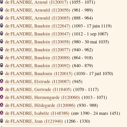
de FLANDRE, Arnoul (I120017)
(1055 - 1071)
de FLANDRE, Arnould (I120056)
(961 - 989)
de FLANDRE, Arnould (I120085)
(888 - 964)
de FLANDRE, Baudoin (I122647)
(1093 - 17 juin 1119)
de FLANDRE, Baudoin (I120047)
(1012 - 1 sep 1067)
de FLANDRE, Baudoin (I120058)
(980 - 30 mai 1035)
de FLANDRE, Baudoin (I120077)
(940 - 962)
de FLANDRE, Baudoin (I120088)
(864 - 918)
de FLANDRE, Baudoin (I120092)
(840 - 879)
de FLANDRE, Baudouin (I120015)
(1030 - 17 juil 1070)
de FLANDRE, Elstrude (I120087)
(945)
de FLANDRE, Gertrude (I118405)
(1070 - 1117)
de FLANDRE, Hermengarde (I120060)
(1013 - 1071)
de FLANDRE, Hildegarde (I120086)
(930 - 988)
de FLANDRE, Isabelle (I148386)
(env 1390 - 24 mars 1451)
de FLANDRE, Jean (I121940)
(1266 - 1330)