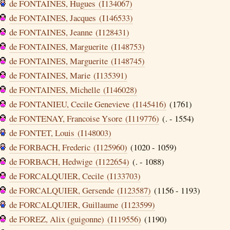
de FONTAINES, Hugues (I134067)
de FONTAINES, Jacques (I146533)
de FONTAINES, Jeanne (I128431)
de FONTAINES, Marguerite (I148753)
de FONTAINES, Marguerite (I148745)
de FONTAINES, Marie (I135391)
de FONTAINES, Michelle (I146028)
de FONTANIEU, Cecile Genevieve (I145416)
(1761)
de FONTENAY, Francoise Ysore (I119776)
(. - 1554)
de FONTET, Louis (I148003)
de FORBACH, Frederic (I125960)
(1020 - 1059)
de FORBACH, Hedwige (I122654)
(. - 1088)
de FORCALQUIER, Cecile (I133703)
de FORCALQUIER, Gersende (I123587)
(1156 - 1193)
de FORCALQUIER, Guillaume (I123599)
de FOREZ, Alix (guigonne) (I119556)
(1190)