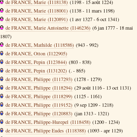
de FRANCE, Marie (I118138)
(1198 - 15 août 1224)
de FRANCE, Marie (I118001)
(1138 - 11 mars 1198)
de FRANCE, Marie (I120891)
(1 avr 1327 - 6 oct 1341)
de FRANCE, Marie Antoinette (I146236)
(6 jan 1777 - 18 mai
1807)
de FRANCE, Mathilde (I118586)
(943 - 992)
de FRANCE, Otton (I122905)
de FRANCE, Pepin (I123844)
(803 - 838)
de FRANCE, Pepin (I131202)
(. - 865)
de FRANCE, Philippe (I117293)
(1278 - 1279)
de FRANCE, Philippe (I118294)
(29 août 1116 - 13 oct 1131)
de FRANCE, Philippe (I118299)
(1125 - 1161)
de FRANCE, Philippe (I119152)
(9 sep 1209 - 1218)
de FRANCE, Philippe (I120883)
(jan 1313 - 1321)
de FRANCE, Philippe-Hurepel (I118458)
(1200 - 1234)
de FRANCE, Philippe Eudes (I118388)
(1093 - apr 1129)