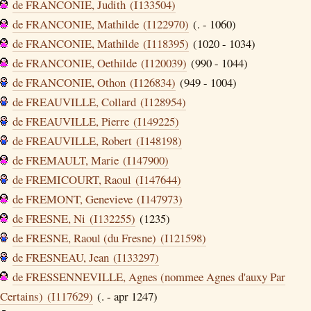
de FRANCONIE, Judith (I133504)
de FRANCONIE, Mathilde (I122970)
(. - 1060)
de FRANCONIE, Mathilde (I118395)
(1020 - 1034)
de FRANCONIE, Oethilde (I120039)
(990 - 1044)
de FRANCONIE, Othon (I126834)
(949 - 1004)
de FREAUVILLE, Collard (I128954)
de FREAUVILLE, Pierre (I149225)
de FREAUVILLE, Robert (I148198)
de FREMAULT, Marie (I147900)
de FREMICOURT, Raoul (I147644)
de FREMONT, Genevieve (I147973)
de FRESNE, Ni (I132255)
(1235)
de FRESNE, Raoul (du Fresne) (I121598)
de FRESNEAU, Jean (I133297)
de FRESSENNEVILLE, Agnes (nommee Agnes d'auxy Par
Certains) (I117629)
(. - apr 1247)