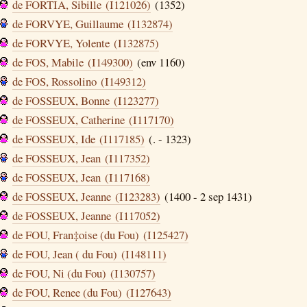
de FORTIA, Sibille (I121026)
(1352)
de FORVYE, Guillaume (I132874)
de FORVYE, Yolente (I132875)
de FOS, Mabile (I149300)
(env 1160)
de FOS, Rossolino (I149312)
de FOSSEUX, Bonne (I123277)
de FOSSEUX, Catherine (I117170)
de FOSSEUX, Ide (I117185)
(. - 1323)
de FOSSEUX, Jean (I117352)
de FOSSEUX, Jean (I117168)
de FOSSEUX, Jeanne (I123283)
(1400 - 2 sep 1431)
de FOSSEUX, Jeanne (I117052)
de FOU, Fran‡oise (du Fou) (I125427)
de FOU, Jean ( du Fou) (I148111)
de FOU, Ni (du Fou) (I130757)
de FOU, Renee (du Fou) (I127643)