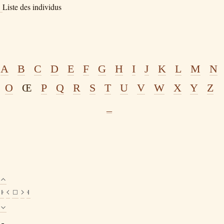
Liste des individus
A
B
C
D
E
F
G
H
I
J
K
L
M
N
O
Œ
P
Q
R
S
T
U
V
W
X
Y
Z
_