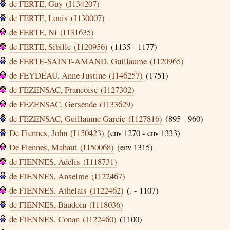
de FERTE, Guy (I134207)
de FERTE, Louis (I130007)
de FERTE, Ni (I131635)
de FERTE, Sibille (I120956)
(1135 - 1177)
de FERTE-SAINT-AMAND, Guillaume (I120965)
de FEYDEAU, Anne Justine (I146257)
(1751)
de FEZENSAC, Francoise (I127302)
de FEZENSAC, Gersende (I133629)
de FEZENSAC, Guillaume Garcie (I127816)
(895 - 960)
De Fiennes, John (I150423)
(env 1270 - env 1333)
De Fiennes, Mahaut (I150068)
(env 1315)
de FIENNES, Adelis (I118731)
de FIENNES, Anselme (I122467)
de FIENNES, Athelais (I122462)
(. - 1107)
de FIENNES, Baudoin (I118036)
de FIENNES, Conan (I122460)
(1100)