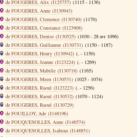
de FOUGERES, Alix (I125757)
(1115 - 1136)
de FOUGERES, Anne (I130943)
de FOUGERES, Clemence (I130740)
(1170)
de FOUGERES, Constance (I123908)
de FOUGERES, Denise (I130525)
(1030 - 28 avr 1096)
de FOUGERES, Guillaume (I130731)
(1150 - 1187)
de FOUGERES, Henry (I130942)
(. - 1150)
de FOUGERES, Jeanne (I123224)
(. - 1269)
de FOUGERES, Mabille (I130718)
(1165)
de FOUGERES, Meen (I130531)
(1025 - 1074)
de FOUGERES, Raoul (I123223)
(. - 1256)
de FOUGERES, Raoul (I130532)
(1070 - 1124)
de FOUGERES, Raoul (I130729)
de FOUILLOY, Ade (I148196)
de FOUQUESOLLES, Anne (I146574)
de FOUQUESOLLES, Isabeau (I148851)