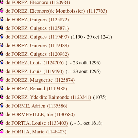
de FOREZ, Eleonore (I120984)
de FOREZ, Eleonore(de Montboissier) (I117763)
de FOREZ, Guigues (I125872)
de FOREZ, Guigues (I125871)
de FOREZ, Guigues (I119493)
(1190 - 29 oct 1241)
de FOREZ, Guigues (I119489)
de FOREZ, Guigues (I120982)
de FOREZ, Louis (I124706)
(. - 23 août 1295)
de FOREZ, Louis (I119490)
(. - 23 août 1295)
de FOREZ, Marguerite (I125874)
de FOREZ, Renaud (I119488)
de FOREZ, Yde dite Raimonde (I123341)
(1075)
de FORME, Adrien (I135586)
de FORMEVILLE, Ide (I130580)
de FORTIA, Louise (I133403)
(. - 31 oct 1618)
de FORTIA, Marie (I146403)