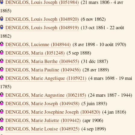
DENGLOS, Louis Joseph (I051984)
(21 mars 1806 - 4 avr
1865)
DENGLOS, Louis Joseph (I048920)
(6 nov 1862)
DENGLOS, Louis Joseph (I048919)
(13 oct 1861 - 22 août
1862)
DENGLOS, Lucienne (I048944)
(8 avr 1898 - 10 août 1970)
DENGLOS, Maria (I051248)
(5 sep 1888)
DENGLOS, Maria Berthe (I049455)
(31 déc 1887)
DENGLOS, Maria Pauline (I049456)
(28 avr 1889)
DENGLOS, Marie Angelique (I105921)
(4 mars 1698 - 19 mai
1785)
DENGLOS, Marie Augustine (I062185)
(24 mars 1867 - 1944)
DENGLOS, Marie Joseph (I049458)
(5 juin 1893)
DENGLOS, Marie Josephine Joseph (I004820)
(4 jan 1816)
DENGLOS, Marie Juliette (I019442)
(apr 1906)
DENGLOS, Marie Louise (I048925)
(4 sep 1899)