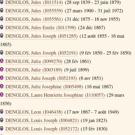
DENGLOS, Jules (I011514)
(28 sep 1839 - 23 juin 1879)
DENGLOS, Jules (I055559)
(27 mars 1900 - 31 juil 1972)
DENGLOS, Jules (I055561)
(31 déc 1875 - 16 nov 1955)
DENGLOS, Jules Emile (I011598)
(24 déc 1867)
DENGLOS, Jules Joseph (I051285)
(12 août 1855 - 16 mai
1865)
DENGLOS, Jules Joseph (I052191)
(9 fév 1850 - 25 fév 1850)
DENGLOS, Julia (I099270)
(28 fév 1861)
DENGLOS, Julie (I003189)
(9 juil 1899)
DENGLOS, Julie Joseph (I052193)
(6 avr 1851)
DENGLOS, Julie Josephine (I005498)
(16 mai 1867)
DENGLOS, Laure Henriette Josephine (I110057)
(29 mars
1856)
DENGLOS, Leon (I046438)
(17 nov 1867 - 7 août 1949)
DENGLOS, Louis Joseph (I004821)
(19 jan 1823)
DENGLOS, Louis Joseph (I052172)
(15 fév 1830)