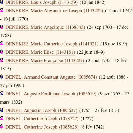
DENEKRE, Louis Joseph (I143159)
(10 jan 1842)
DENEKRE, Marie Alexandrine Joseph (I143282)
(14 août 1742
- 16 juil 1770)
DENEKRE, Marie Angelique (I138343)
(24 sep 1700 - 17 déc
1763)
DENEKRE, Marie Catherine Joseph (I141921)
(15 nov 1819)
DENEKRE, Marie Elise (I143161)
(22 juin 1849)
DENEKRE, Marie Fran‡oise (I143287)
(2 août 1735 - 18 fév
1815)
DENEL, Armand Constant Auguste (I085674)
(12 août 1888 -
27 jan 1985)
DENEL, Auguste Ferdinand Joseph (I085619)
(9 avr 1765 - 27
mars 1832)
DENEL, Augustin Joseph (I085637)
(1755 - 27 fév 1813)
DENEL, Catherine Joseph (I078727)
(1727)
DENEL, Catherine Joseph (I085628)
(8 fév 1742)