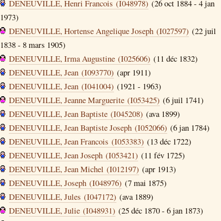
DENEUVILLE, Henri Francois (I048978)
(26 oct 1884 - 4 jan
1973)
DENEUVILLE, Hortense Angelique Joseph (I027597)
(22 juil
1838 - 8 mars 1905)
DENEUVILLE, Irma Augustine (I025606)
(11 déc 1832)
DENEUVILLE, Jean (I093770)
(apr 1911)
DENEUVILLE, Jean (I041004)
(1921 - 1963)
DENEUVILLE, Jeanne Marguerite (I053425)
(6 juil 1741)
DENEUVILLE, Jean Baptiste (I045208)
(ava 1899)
DENEUVILLE, Jean Baptiste Joseph (I052066)
(6 jan 1784)
DENEUVILLE, Jean Francois (I053383)
(13 déc 1722)
DENEUVILLE, Jean Joseph (I053421)
(11 fév 1725)
DENEUVILLE, Jean Michel (I012197)
(apr 1913)
DENEUVILLE, Joseph (I048976)
(7 mai 1875)
DENEUVILLE, Jules (I047172)
(ava 1889)
DENEUVILLE, Julie (I048931)
(25 déc 1870 - 6 jan 1873)