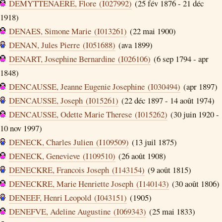
DEMYTTENAERE, Flore (I027992)
(25 fév 1876 - 21 déc
1918)
DENAES, Simone Marie (I013261)
(22 mai 1900)
DENAN, Jules Pierre (I051688)
(ava 1899)
DENART, Josephine Bernardine (I026106)
(6 sep 1794 - apr
1848)
DENCAUSSE, Jeanne Eugenie Josephine (I030494)
(apr 1897)
DENCAUSSE, Joseph (I015261)
(22 déc 1897 - 14 août 1974)
DENCAUSSE, Odette Marie Therese (I015262)
(30 juin 1920 -
10 nov 1997)
DENECK, Charles Julien (I109509)
(13 juil 1875)
DENECK, Genevieve (I109510)
(26 août 1908)
DENECKRE, Francois Joseph (I143154)
(9 août 1815)
DENECKRE, Marie Henriette Joseph (I140143)
(30 août 1806)
DENEEF, Henri Leopold (I043151)
(1905)
DENEFVE, Adeline Augustine (I069343)
(25 mai 1833)