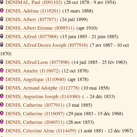
DENIMAL, Paul (I091102)
(26 oct 1878 - 9 avr 1954)
DENIS, Adelina (I116261)
(15 mars 1868)
DENIS, Albert (I077871)
(24 juil 1899)
DENIS, Albert Etienne (I098511)
(apr 1910)
DENIS, Alfred (I077868)
(15 juin 1885 - 21 juin 1885)
DENIS, Alfred Desire Joseph (I077916)
(7 avr 1867 - 10 oct
1870)
DENIS, Alfred Leon (I077896)
(14 juil 1885 - 25 fév 1963)
DENIS, Amelie (I116072)
(12 oct 1876)
DENIS, Angelique (I110940)
(apr 1878)
DENIS, Armand Adolphe (I112778)
(10 mai 1858)
DENIS, Augustine Joseph (I141060)
(. - 24 déc 1833)
DENIS, Catherine (I077911)
(3 mai 1885)
DENIS, Catherine (I116097)
(29 juin 1883 - 15 déc 1968)
DENIS, Catherine (I040511)
(26 nov 1853)
DENIS, Celestine Aline (I114459)
(1 août 1881 - 12 déc 1967)