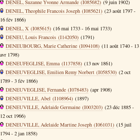
DENEL, Suzanne Yvonne Armande (I085682)
(9 juin 1902)
DENEL, Theophile Francois Joseph (I085621)
(23 août 1797 -
16 fév 1866)
DENEL, X (I085615)
(16 mai 1733 - 16 mai 1733)
DENEU, Louis Francois (I142050)
(1791)
DENEUBOURG, Marie Catherine (I094108)
(11 août 1740 - 13
avr 1798)
DENEUFEGLISE, Emma (I137858)
(13 nov 1861)
DENEUVEGLISE, Emilien Remy Norbert (I058530)
(2 oct
1789 - 3 fév 1866)
DENEUVEGLISE, Fernande (I078483)
(apr 1908)
DENEUVILLE, Abel (I108964)
(1897)
DENEUVILLE, Adelaide Germaine (I003203)
(23 déc 1885 -
12 oct 1966)
DENEUVILLE, Adelaide Martine Joseph (I061031)
(15 juil
1794 - 2 jan 1858)