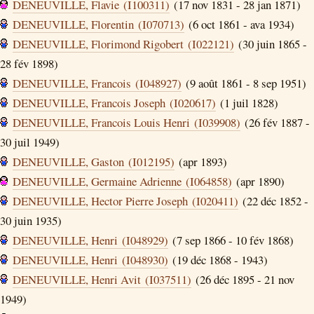
DENEUVILLE, Flavie (I100311)
(17 nov 1831 - 28 jan 1871)
DENEUVILLE, Florentin (I070713)
(6 oct 1861 - ava 1934)
DENEUVILLE, Florimond Rigobert (I022121)
(30 juin 1865 -
28 fév 1898)
DENEUVILLE, Francois (I048927)
(9 août 1861 - 8 sep 1951)
DENEUVILLE, Francois Joseph (I020617)
(1 juil 1828)
DENEUVILLE, Francois Louis Henri (I039908)
(26 fév 1887 -
30 juil 1949)
DENEUVILLE, Gaston (I012195)
(apr 1893)
DENEUVILLE, Germaine Adrienne (I064858)
(apr 1890)
DENEUVILLE, Hector Pierre Joseph (I020411)
(22 déc 1852 -
30 juin 1935)
DENEUVILLE, Henri (I048929)
(7 sep 1866 - 10 fév 1868)
DENEUVILLE, Henri (I048930)
(19 déc 1868 - 1943)
DENEUVILLE, Henri Avit (I037511)
(26 déc 1895 - 21 nov
1949)