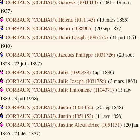
CORBAUX (COLBAU), Georges (I041414)
(1881 - 19 juin
1937)
CORBAUX (COLBAU), Helena (I011145)
(10 mars 1865)
CORBAUX (COLBAU), Henri (I088905)
(20 sep 1857)
CORBAUX (COLBAU), Henri Joseph (I097575)
(31 juil 1861 -
1910)
CORBAUX (COLBAU), Jacques Philippe (I031726)
(20 août
1828 - 22 juin 1897)
CORBAUX (COLBAU), Julie (I092333)
(apr 1836)
CORBAUX (COLBAU), Julie Joseph (I031756)
(3 mars 1863)
CORBAUX (COLBAU), Julie Philomene (I104371)
(15 nov
1889 - 3 juil 1958)
CORBAUX (COLBAU), Justin (I051152)
(30 sep 1848)
CORBAUX (COLBAU), Justin (I051153)
(11 avr 1856)
CORBAUX (COLBAU), Justine Alexandrine (I051151)
(20 jan
1846 - 24 déc 1877)