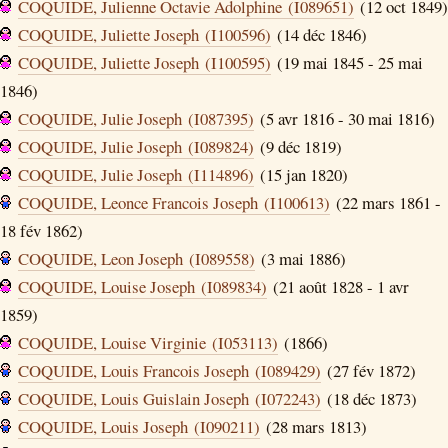
COQUIDE, Julienne Octavie Adolphine (I089651)
(12 oct 1849)
COQUIDE, Juliette Joseph (I100596)
(14 déc 1846)
COQUIDE, Juliette Joseph (I100595)
(19 mai 1845 - 25 mai
1846)
COQUIDE, Julie Joseph (I087395)
(5 avr 1816 - 30 mai 1816)
COQUIDE, Julie Joseph (I089824)
(9 déc 1819)
COQUIDE, Julie Joseph (I114896)
(15 jan 1820)
COQUIDE, Leonce Francois Joseph (I100613)
(22 mars 1861 -
18 fév 1862)
COQUIDE, Leon Joseph (I089558)
(3 mai 1886)
COQUIDE, Louise Joseph (I089834)
(21 août 1828 - 1 avr
1859)
COQUIDE, Louise Virginie (I053113)
(1866)
COQUIDE, Louis Francois Joseph (I089429)
(27 fév 1872)
COQUIDE, Louis Guislain Joseph (I072243)
(18 déc 1873)
COQUIDE, Louis Joseph (I090211)
(28 mars 1813)