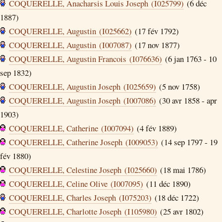
COQUERELLE, Anacharsis Louis Joseph (I025799)
(6 déc
1887)
COQUERELLE, Augustin (I025662)
(17 fév 1792)
COQUERELLE, Augustin (I007087)
(17 nov 1877)
COQUERELLE, Augustin Francois (I076636)
(6 jan 1763 - 10
sep 1832)
COQUERELLE, Augustin Joseph (I025659)
(5 nov 1758)
COQUERELLE, Augustin Joseph (I007086)
(30 avr 1858 - apr
1903)
COQUERELLE, Catherine (I007094)
(4 fév 1889)
COQUERELLE, Catherine Joseph (I009053)
(14 sep 1797 - 19
fév 1880)
COQUERELLE, Celestine Joseph (I025660)
(18 mai 1786)
COQUERELLE, Celine Olive (I007095)
(11 déc 1890)
COQUERELLE, Charles Joseph (I075203)
(18 déc 1722)
COQUERELLE, Charlotte Joseph (I105980)
(25 avr 1802)