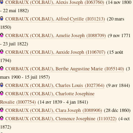
CORBAUX (COLBAU), Alexis Joseph (I063760)
(14 nov 1800
- 22 mai 1882)
CORBAUX (COLBAU), Alfred Cyrille (I031213)
(20 mars
1850)
CORBAUX (COLBAU), Amelie Joseph (I088709)
(9 nov 1771
- 23 juil 1822)
CORBAUX (COLBAU), Auxide Joseph (I106707)
(15 août
1794)
CORBAUX (COLBAU), Berthe Augustine Marie (I055140)
(3
mars 1900 - 15 juil 1957)
CORBAUX (COLBAU), Charles Louis (I027364)
(9 avr 1844)
CORBAUX (COLBAU), Charlotte Josephine
Rosalie (I007754)
(14 avr 1839 - 4 jan 1841)
CORBAUX (COLBAU), Clara Joseph (I088906)
(28 déc 1860)
CORBAUX (COLBAU), Clemence Josephine (I110322)
(4 oct
1872)