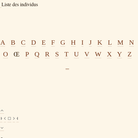
Liste des individus
A
B
C
D
E
F
G
H
I
J
K
L
M
N
O
Œ
P
Q
R
S
T
U
V
W
X
Y
Z
_