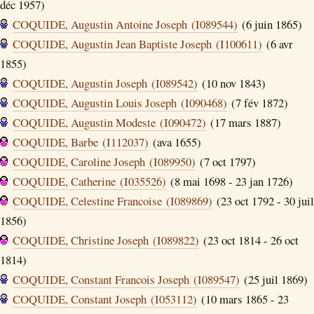
déc 1957)
COQUIDE, Augustin Antoine Joseph (I089544)
(6 juin 1865)
COQUIDE, Augustin Jean Baptiste Joseph (I100611)
(6 avr
1855)
COQUIDE, Augustin Joseph (I089542)
(10 nov 1843)
COQUIDE, Augustin Louis Joseph (I090468)
(7 fév 1872)
COQUIDE, Augustin Modeste (I090472)
(17 mars 1887)
COQUIDE, Barbe (I112037)
(ava 1655)
COQUIDE, Caroline Joseph (I089950)
(7 oct 1797)
COQUIDE, Catherine (I035526)
(8 mai 1698 - 23 jan 1726)
COQUIDE, Celestine Francoise (I089869)
(23 oct 1792 - 30 juil
1856)
COQUIDE, Christine Joseph (I089822)
(23 oct 1814 - 26 oct
1814)
COQUIDE, Constant Francois Joseph (I089547)
(25 juil 1869)
COQUIDE, Constant Joseph (I053112)
(10 mars 1865 - 23