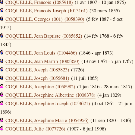
COQUELLE, Francois (I085918)
(1 avr 1807 - 10 jan 1875)
COQUELLE, Francois Joseph (I013161)
(30 mars 1855)
COQUELLE, Georges (001) (I058390)
(5 fév 1887 - 5 oct
1915)
COQUELLE, Jean Baptiste (I085852)
(14 fév 1768 - 6 fév
1845)
COQUELLE, Jean Louis (I104466)
(1846 - apr 1873)
COQUELLE, Jean Martin (I085850)
(13 nov 1764 - 7 jan 1767)
COQUELLE, Joseph (I085823)
(1726)
COQUELLE, Joseph (I055681)
(11 juil 1865)
COQUELLE, Josephine (I058982)
(1 jan 1816 - 28 mars 1817)
COQUELLE, Josephine Albertine (I008378)
(4 jan 1829)
COQUELLE, Josephine Joseph (I053621)
(4 oct 1861 - 21 juin
1896)
COQUELLE, Josephine Marie (I054956)
(11 sep 1820 - 1846)
COQUELLE, Julie (I077726)
(1907 - 8 juil 1998)