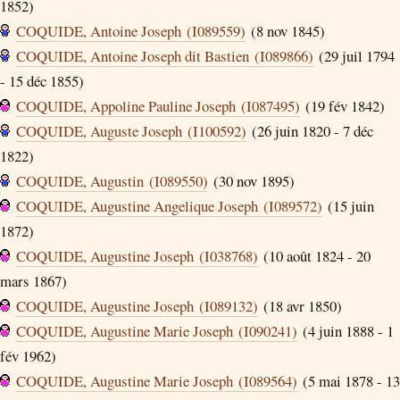
1852)
COQUIDE, Antoine Joseph (I089559)
(8 nov 1845)
COQUIDE, Antoine Joseph dit Bastien (I089866)
(29 juil 1794
- 15 déc 1855)
COQUIDE, Appoline Pauline Joseph (I087495)
(19 fév 1842)
COQUIDE, Auguste Joseph (I100592)
(26 juin 1820 - 7 déc
1822)
COQUIDE, Augustin (I089550)
(30 nov 1895)
COQUIDE, Augustine Angelique Joseph (I089572)
(15 juin
1872)
COQUIDE, Augustine Joseph (I038768)
(10 août 1824 - 20
mars 1867)
COQUIDE, Augustine Joseph (I089132)
(18 avr 1850)
COQUIDE, Augustine Marie Joseph (I090241)
(4 juin 1888 - 1
fév 1962)
COQUIDE, Augustine Marie Joseph (I089564)
(5 mai 1878 - 13