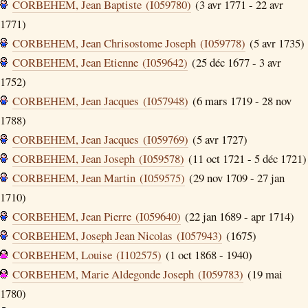
CORBEHEM, Jean Baptiste (I059780)
(3 avr 1771 - 22 avr
1771)
CORBEHEM, Jean Chrisostome Joseph (I059778)
(5 avr 1735)
CORBEHEM, Jean Etienne (I059642)
(25 déc 1677 - 3 avr
1752)
CORBEHEM, Jean Jacques (I057948)
(6 mars 1719 - 28 nov
1788)
CORBEHEM, Jean Jacques (I059769)
(5 avr 1727)
CORBEHEM, Jean Joseph (I059578)
(11 oct 1721 - 5 déc 1721)
CORBEHEM, Jean Martin (I059575)
(29 nov 1709 - 27 jan
1710)
CORBEHEM, Jean Pierre (I059640)
(22 jan 1689 - apr 1714)
CORBEHEM, Joseph Jean Nicolas (I057943)
(1675)
CORBEHEM, Louise (I102575)
(1 oct 1868 - 1940)
CORBEHEM, Marie Aldegonde Joseph (I059783)
(19 mai
1780)