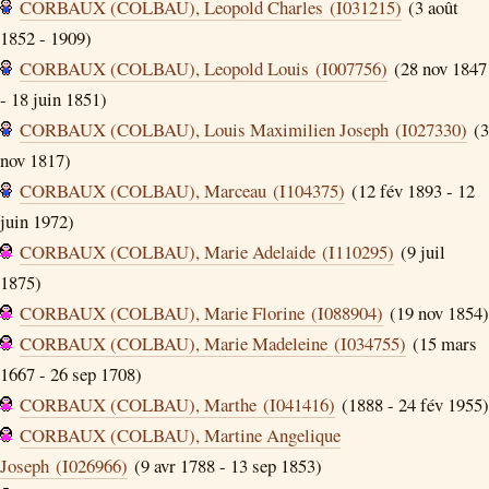
CORBAUX (COLBAU), Leopold Charles (I031215)
(3 août
1852 - 1909)
CORBAUX (COLBAU), Leopold Louis (I007756)
(28 nov 1847
- 18 juin 1851)
CORBAUX (COLBAU), Louis Maximilien Joseph (I027330)
(3
nov 1817)
CORBAUX (COLBAU), Marceau (I104375)
(12 fév 1893 - 12
juin 1972)
CORBAUX (COLBAU), Marie Adelaide (I110295)
(9 juil
1875)
CORBAUX (COLBAU), Marie Florine (I088904)
(19 nov 1854)
CORBAUX (COLBAU), Marie Madeleine (I034755)
(15 mars
1667 - 26 sep 1708)
CORBAUX (COLBAU), Marthe (I041416)
(1888 - 24 fév 1955)
CORBAUX (COLBAU), Martine Angelique
Joseph (I026966)
(9 avr 1788 - 13 sep 1853)