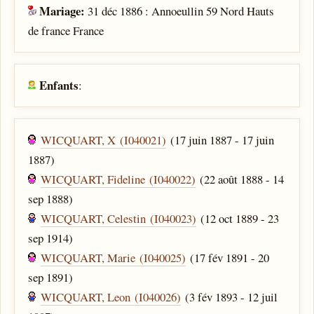
Mariage:
31 déc 1886 : Annoeullin 59 Nord Hauts
de france France
Enfants
:
WICQUART, X (I040021)
(17 juin 1887 - 17 juin
1887)
WICQUART, Fideline (I040022)
(22 août 1888 - 14
sep 1888)
WICQUART, Celestin (I040023)
(12 oct 1889 - 23
sep 1914)
WICQUART, Marie (I040025)
(17 fév 1891 - 20
sep 1891)
WICQUART, Leon (I040026)
(3 fév 1893 - 12 juil