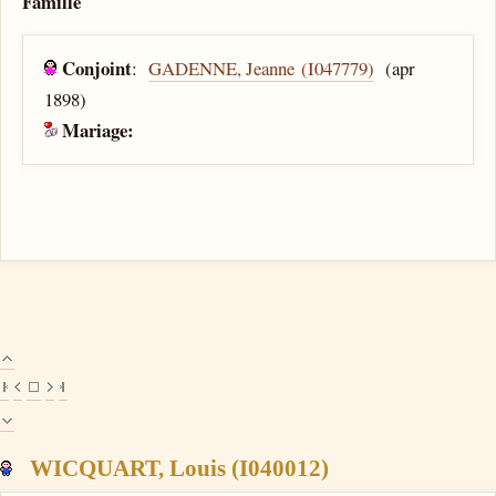
Famille
Conjoint
:
GADENNE, Jeanne (I047779)
(apr
1898)
Mariage:
WICQUART, Louis (I040012)