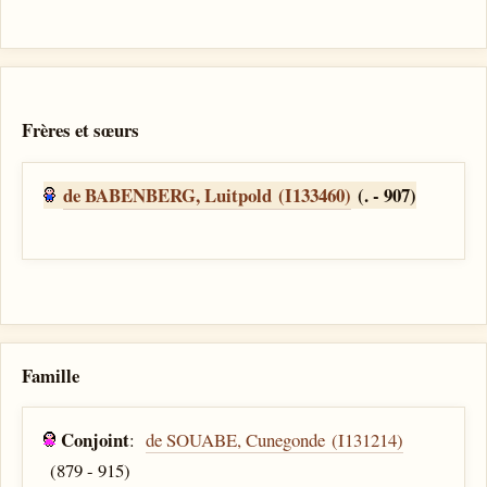
Frères et sœurs
de BABENBERG, Luitpold (I133460)
(. - 907)
Famille
Conjoint
:
de SOUABE, Cunegonde (I131214)
(879 - 915)