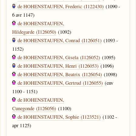
de HOHENSTAUFEN, Frederic (I122430)
(1090 -
6 avr 1147)
de HOHENSTAUFEN,
Hildegarde (I126050)
(1092)
de HOHENSTAUFEN, Conrad (I126051)
(1093 -
1152)
de HOHENSTAUFEN, Gisela (I126052)
(1095)
de HOHENSTAUFEN, Henri (I126053)
(1096)
de HOHENSTAUFEN, Beatrix (I126054)
(1098)
de HOHENSTAUFEN, Gertrud (I126055)
(env
1100 - 1151)
de HOHENSTAUFEN,
Cunegonde (I126056)
(1100)
de HOHENSTAUFEN, Sophie (I123521)
(1102 -
apr 1125)