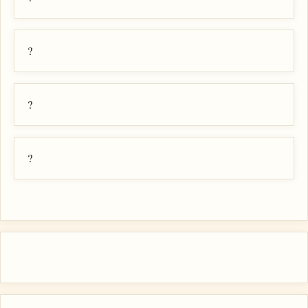
?
?
?